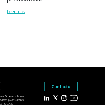
Leer más
Contacto
a AESC, Association of
adership Consultants,
 de Prácticas