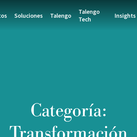
Talengo
tos
Soluciones
Talengo
Insights
Tech
Categoría:
Transformación