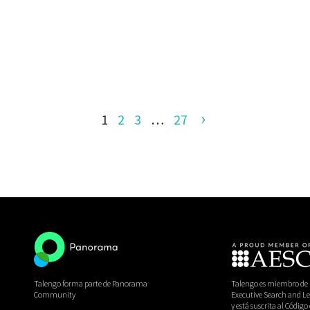
›
1
2
3
…
27
Talengo forma parte de Panorama
Talengo es miembro de l
Community
Executive Search and Le
y está suscrita al Código