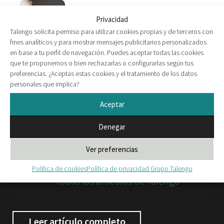
Privacidad
Upskilling con inteligencia artificial
Talengo solicita permiso para utilizar cookies propias y de terceros con
fines analíticos y para mostrar mensajes publicitarios personalizados
en base a tu perfil de navegación. Puedes aceptar todas las cookies
que te proponemos o bien rechazarlas o configurarlas según tus
preferencias. ¿Aceptas estas cookies y el tratamiento de los datos
personales que implica?
Aceptar
Denegar
Ver preferencias
Por
Talengo
Política de cookies
Política de privacidad Grupo Talengo
Todos los artículos de Talengo
Leer artículo completo