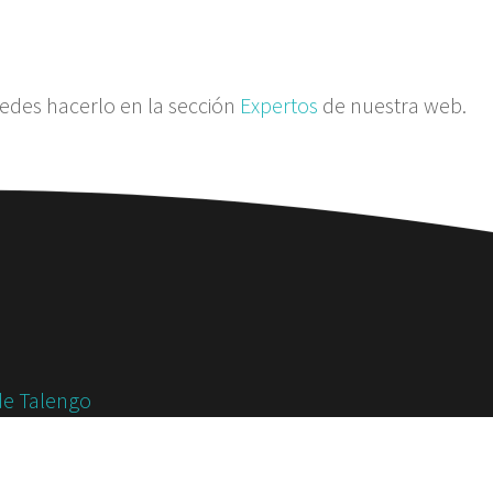
edes hacerlo en la sección
Expertos
de nuestra web.
de Talengo