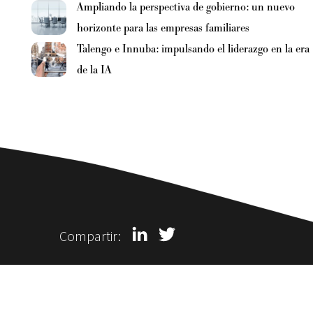
Ampliando la perspectiva de gobierno: un nuevo
horizonte para las empresas familiares
Talengo e Innuba: impulsando el liderazgo en la era
de la IA
Compartir: