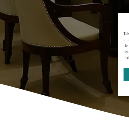
Tal
ana
de 
rec
tra