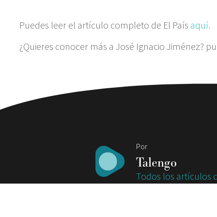
Puedes leer el artículo completo de El País
aquí.
¿Quieres conocer más a José Ignacio Jiménez? pu
Por
Talengo
Todos los artículos 