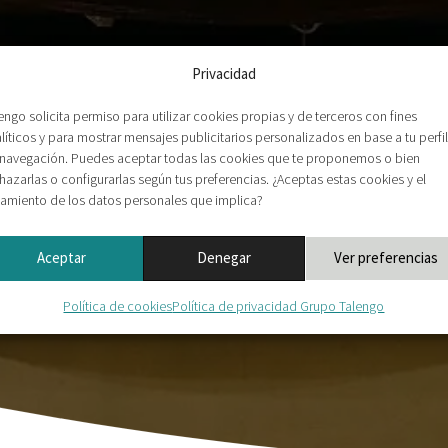
Privacidad
engo solicita permiso para utilizar cookies propias y de terceros con fines
líticos y para mostrar mensajes publicitarios personalizados en base a tu perfil
navegación. Puedes aceptar todas las cookies que te proponemos o bien
hazarlas o configurarlas según tus preferencias. ¿Aceptas estas cookies y el
tamiento de los datos personales que implica?
Aceptar
Denegar
Ver preferencias
Política de cookies
Política de privacidad Grupo Talengo