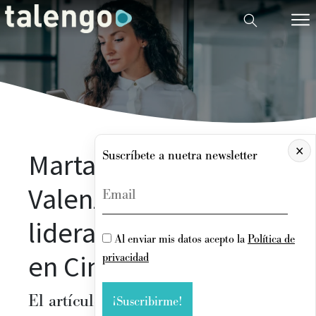
×
Marta García-
Suscríbete a nuetra newsletter
Valenzuela habla de
liderazgo femenino
Al enviar mis datos acepto la
Política de
en Cinco Días
privacidad
El artículo «El liderazgo femenino