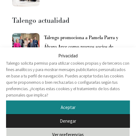
Talengo actualidad
Talengo promociona a Pamela Parra y
Álvaro Arce como nuevos socios de
equity.
Privacidad
Talengo solicita permiso para utilizar cookies propias y de terceros con
Ampliando la perspectiva de gobierno:
fines analíticos y para mostrar mensajes publicitarios personalizados
un nuevo horizonte para las empresas
en base a tu perfil de navegación. Puedes aceptar todas las cookies
que te proponemos o bien rechazarlas o configurarlas según tus
familiares
preferencias. ¿Aceptas estas cookies y el tratamiento de los datos
personales que implica?
Talengo e Innuba: impulsando el
liderazgo en la era de la IA
Aceptar
Denegar
Ver preferencias