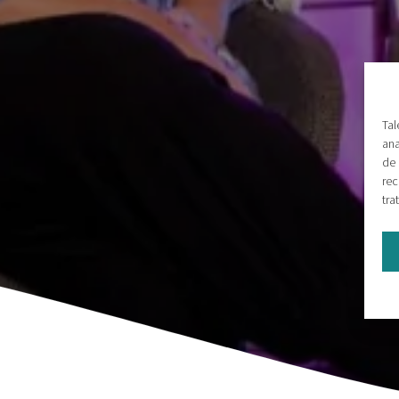
Tal
ana
de 
rec
tra