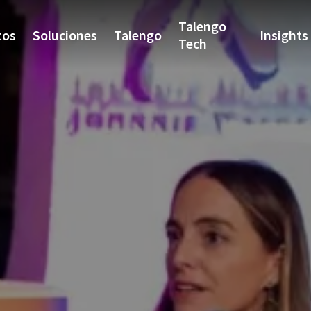
Talengo
tos
Soluciones
Talengo
Insights
Tech