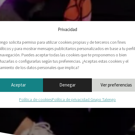
Privacidad
engo solicita permiso para utilizar cookies propias y de terceros con fines
líticos y para mostrar mensajes publicitarios personalizados en base a tu perfil
navegación. Puedes aceptar todas las cookies que te proponemos o bien
hazarlas o configurarlas según tus preferencias. ¿Aceptas estas cookies y el
tamiento de los datos personales que implica?
Aceptar
Denegar
Ver preferencias
Política de cookies
Política de privacidad Grupo Talengo