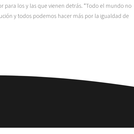
or para los y las que vienen detrás. “Todo el mundo no
olución y todos podemos hacer más por la igualdad de
de Talengo