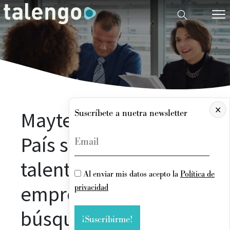
×
Mayte Martínez en El
Suscríbete a nuetra newsletter
País sobre la fuga de
talento en las
Al enviar mis datos acepto la
Política de
empresas de
privacidad
búsqueda y