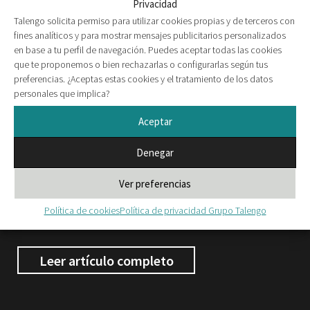
Privacidad
Talengo solicita permiso para utilizar cookies propias y de terceros con
fines analíticos y para mostrar mensajes publicitarios personalizados
en base a tu perfil de navegación. Puedes aceptar todas las cookies
que te proponemos o bien rechazarlas o configurarlas según tus
preferencias. ¿Aceptas estas cookies y el tratamiento de los datos
personales que implica?
Aceptar
Denegar
Por
Talengo
Ver preferencias
Todos los artículos de Talengo
Política de cookies
Política de privacidad Grupo Talengo
Leer artículo completo