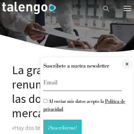
×
La gran renuncia y la
Suscríbete a nuetra newsletter
renuncia silenciosa,
las dos tendencias del
Al enviar mis datos acepto la
Política de
mercado laboral
privacidad
«Hay dos tendencias principales que imperan