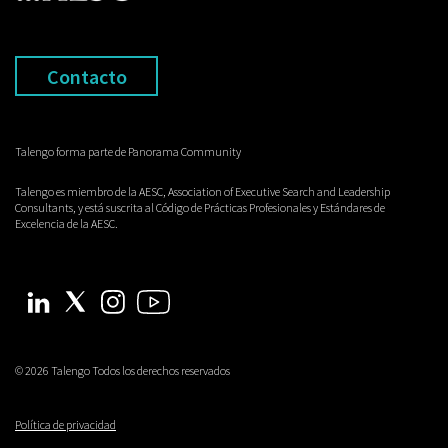
Contacto
Talengo forma parte de Panorama Community
Talengo es miembro de la AESC, Association of Executive Search and Leadership
Consultants, y está suscrita al Código de Prácticas Profesionales y Estándares de
Excelencia de la AESC.
© 2026 Talengo Todos los derechos reservados
Política de privacidad