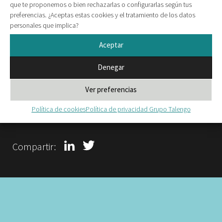
que te proponemos o bien rechazarlas o configurarlas según tus
preferencias. ¿Aceptas estas cookies y el tratamiento de los datos
personales que implica?
Aceptar
Denegar
Por
Talengo
Ver preferencias
Todos los artículos de Talengo
Política de cookies
Política de privacidad Grupo Talengo
Compartir: