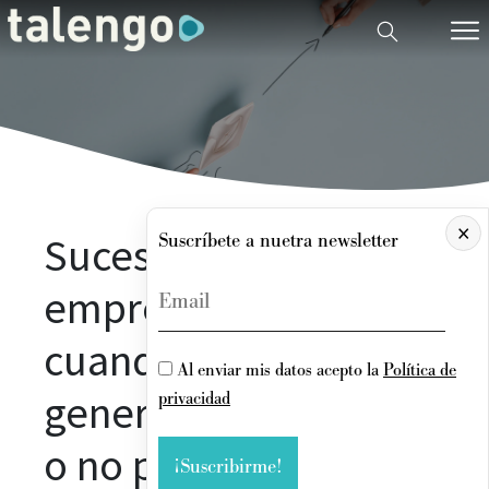
×
Sucesión en la
Suscríbete a nuetra newsletter
empresa familiar:
cuando la siguiente
Al enviar mis datos acepto la
Política de
generación no quiere
privacidad
o no puede