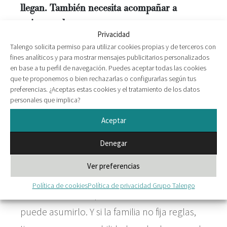
llegan. También necesita acompañar a
quienes salen.
Privacidad
Talengo solicita permiso para utilizar cookies propias y de terceros con
Porque dejar la primera línea no es solo
fines analíticos y para mostrar mensajes publicitarios personalizados
dejar un cargo: es aceptar que otros
en base a tu perfil de navegación. Puedes aceptar todas las cookies
que te proponemos o bien rechazarlas o configurarlas según tus
decidirán distinto, que habrá conversaciones
preferencias. ¿Aceptas estas cookies y el tratamiento de los datos
personales que implica?
en las que ya no se estará y que la influencia
tendrá que ejercerse de otra manera.
Aceptar
Ahí muchas familias se juegan más de lo que
Denegar
parece. Si quien sale no encuentra un nuevo
Ver preferencias
papel, seguirá ocupando el anterior. Si quien
Política de cookies
Política de privacidad Grupo Talengo
entra no recibe espacio real, nunca sabrá si
puede asumirlo. Y si la familia no fija reglas,