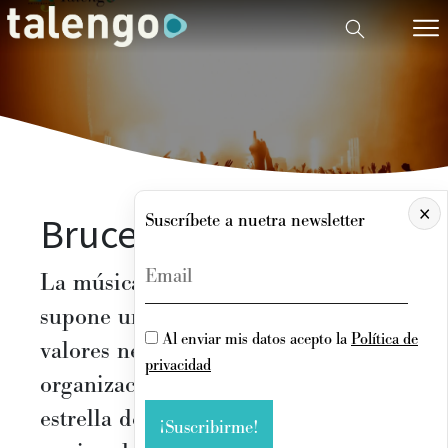
×
Bruce Springsteen
Suscríbete a nuetra newsletter
La música en muchas ocasiones
supone un buen ejemplo de los
Al enviar mis datos acepto la
Política de
valores necesarios en las
privacidad
organizaciones. Detrás de una
estrella del rock, encontramos un