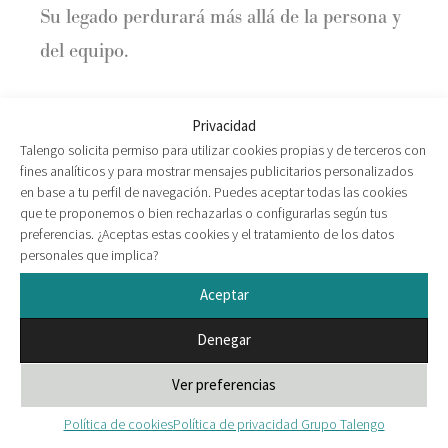
Su legado perdurará más allá de la persona y
del equipo.
Te puede interesar
Privacidad
Talengo solicita permiso para utilizar cookies propias y de terceros con
fines analíticos y para mostrar mensajes publicitarios personalizados
Talengo elabora junto a ILUNION el
en base a tu perfil de navegación. Puedes aceptar todas las cookies
que te proponemos o bien rechazarlas o configurarlas según tus
‘Informe de la Diversidad: Marcando la
preferencias. ¿Aceptas estas cookies y el tratamiento de los datos
diferencia en DEI’
personales que implica?
El futuro del liderazgo en el sector
Aceptar
healthcare
Denegar
Marta García-Valenzuela presenta
Ver preferencias
«Líderes Sostenibles» en Esade
Política de cookies
Política de privacidad Grupo Talengo