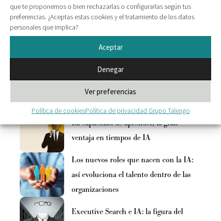
comodidad a corto plazo no son ya las
que te proponemos o bien rechazarlas o configurarlas según tus
preferencias. ¿Aceptas estas cookies y el tratamiento de los datos
mejores opciones para aceptar un cambio
personales que implica?
profesional.
Aceptar
Denegar
Te puede interesar
Ver preferencias
Política de cookies
Política de privacidad Grupo Talengo
La capacidad de aprender, la gran
ventaja en tiempos de IA
Los nuevos roles que nacen con la IA:
así evoluciona el talento dentro de las
organizaciones
Executive Search e IA: la figura del