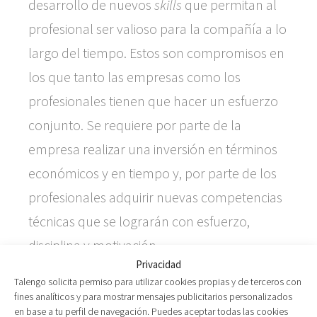
desarrollo de nuevos
skills
que permitan al
profesional ser valioso para la compañía a lo
largo del tiempo. Estos son compromisos en
los que tanto las empresas como los
profesionales tienen que hacer un esfuerzo
conjunto. Se requiere por parte de la
empresa realizar una inversión en términos
económicos y en tiempo y, por parte de los
profesionales adquirir nuevas competencias
técnicas que se lograrán con esfuerzo,
disciplina y motivación.
Privacidad
Por lo tanto, en México estamos viendo que
Talengo solicita permiso para utilizar cookies propias y de terceros con
fines analíticos y para mostrar mensajes publicitarios personalizados
buscar solo la mejora salarial y la
en base a tu perfil de navegación. Puedes aceptar todas las cookies