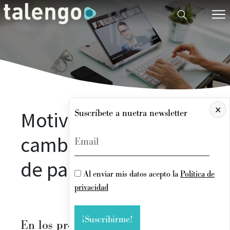
×
Motivadores para el
Suscríbete a nuetra newsletter
cambio en tiempos
de pandemia
Al enviar mis datos acepto la
Política de
privacidad
En los procesos de búsqueda para