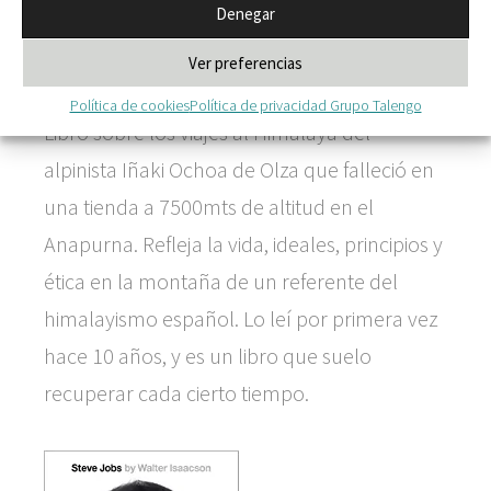
Denegar
“Bajo los cielos de Asia” (Iñaki Ochoa de
Ver preferencias
Olza).
Política de cookies
Política de privacidad Grupo Talengo
Libro sobre los viajes al Himalaya del
alpinista Iñaki Ochoa de Olza que falleció en
una tienda a 7500mts de altitud en el
Anapurna. Refleja la vida, ideales, principios y
ética en la montaña de un referente del
himalayismo español. Lo leí por primera vez
hace 10 años, y es un libro que suelo
recuperar cada cierto tiempo.