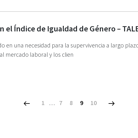
n el Índice de Igualdad de Género – TA
ido en una necesidad para la supervivencia a largo pla
l mercado laboral y los clien
1
…
7
8
9
10