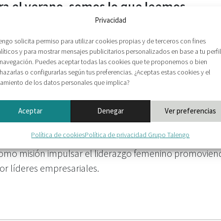
a el verano, somos lo que leemos
Privacidad
 Recomiendo vivamente el último de libro Steven Pinke
engo solicita permiso para utilizar cookies propias y de terceros con fines
ón”), fundamental para e
líticos y para mostrar mensajes publicitarios personalizados en base a tu perfil
navegación. Puedes aceptar todas las cookies que te proponemos o bien
hazarlas o configurarlas según tus preferencias. ¿Aceptas estas cookies y el
tamiento de los datos personales que implica?
Aceptar
Denegar
Ver preferencias
nino en investigación científica – TAL
Política de cookies
Política de privacidad Grupo Talengo
 misión impulsar el liderazgo femenino promoviendo la
r líderes empresariales.