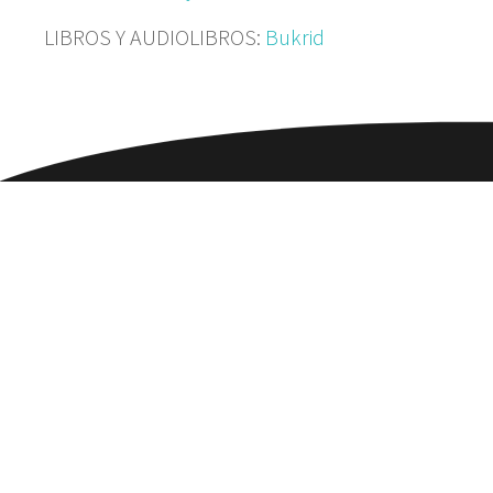
LIBROS Y AUDIOLIBROS:
Bukrid
Por
Talengo
Todos los artículos 