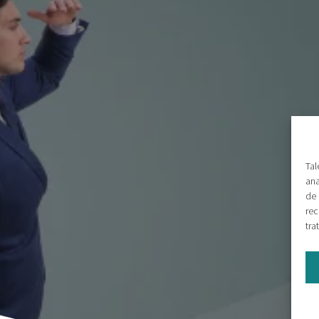
Tal
ana
de 
rec
tra